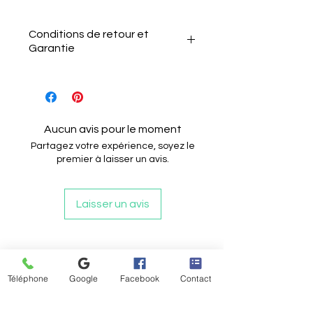
Conditions de retour et
Garantie
Le client a 15 jours après la
réception de l'article pour le
Aucun avis pour le moment
retourner sans motif.
Partagez votre expérience, soyez le
Il doit informer le vendeur de
premier à laisser un avis.
son intention de retour par e-
mail.
Laisser un avis
L'article doit être renvoyé
dans son état et emballage
d'origine.
Articles similaires
Les câblages ne doivent pas
êtres coupés ou
Téléphone
Google
Facebook
Contact
endommagés.
Le client est responsable des