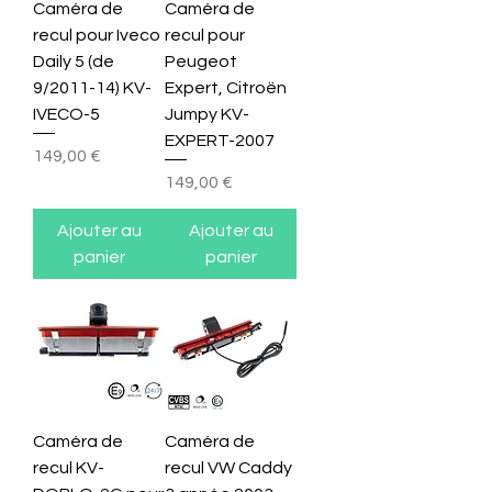
Caméra de
Caméra de
recul pour Iveco
recul pour
Daily 5 (de
Peugeot
9/2011-14) KV-
Expert, Citroën
IVECO-5
Jumpy KV-
EXPERT-2007
Prix
149,00 €
Prix
149,00 €
Ajouter au
Ajouter au
panier
panier
Caméra de
Caméra de
recul KV-
recul VW Caddy