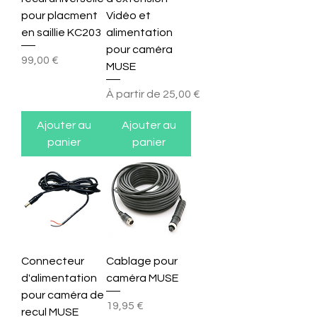
pour placment
Vidéo et
en saillie KC203
alimentation
pour caméra
Prix
99,00 €
MUSE
Prix promotionnel
À partir de
25,00 €
Ajouter au
Ajouter au
panier
panier
Connecteur
Cablage pour
d'alimentation
caméra MUSE
pour caméra de
Prix
19,95 €
recul MUSE