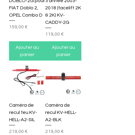
DOBLO-2G pour
3 année 2003-
FIAT Doblo 2,
2018 (facelift 2K
OPEL Combo D
& 2K) KV-
CADDY-2G
Prix
159,00 €
Prix
119,00 €
Ajouter au
Ajouter au
panier
panier
Caméra de
Caméra de
recul feu KV-
recul KV-HELL-
HELL-A2-SIL
A2-BLK
Prix
Prix
219,00 €
219,00 €