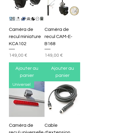
Caméra de
Caméra de
recul miniature
recul CAM-E-
KCA102
B168
Prix
Prix
149,00 €
149,00 €
Ajouter au
Ajouter au
panier
panier
Universel
Caméra de
Cable
recul universelle
d'extension