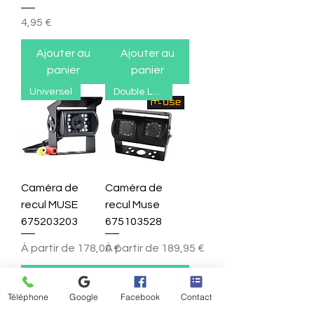
Prix
4,95 €
Ajouter au
Ajouter au
panier
panier
Universel
Double Lentille
Caméra de
Caméra de
recul MUSE
recul Muse
675203203
675103528
Prix promotionnel
Prix promotionnel
À partir de
178,00 €
À partir de
189,95 €
Ajouter au
Ajouter au
panier
panier
Téléphone
Google
Facebook
Contact